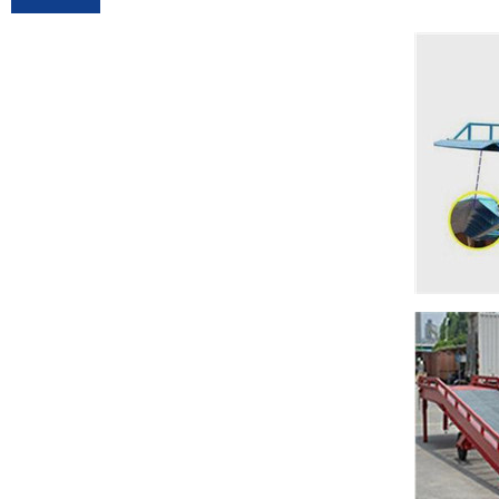
(0351)7136680
13934141035